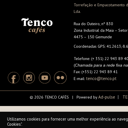
Torrefação e Empacotamento d
Lda.
Rua do Outeiro, nº 830
Zona Industrial da Maia – Seto
4475 – 150 Gemunde
Coordenadas GPS:
41.2613,-8.
Telefone:
(+ 351) 22 943 89 4
(
Chamada para a rede fixa na
Fax:
(+351) 22 943 89 41
tenco@tenco.pt
E-mail:
Ad-pulse
TE
© 2026 TENCO CAFÉS | Powered by
Utilizamos cookies para fornecer uma melhor experiência ao naveg
Cookies".