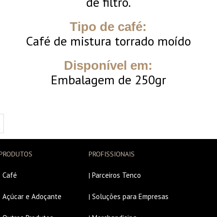
de filtro.
Tipo de café:
Café de mistura torrado moído
Disponível em:
Embalagem de 250gr
PRODUTOS
PROFISSIONAIS
Café
Parceiros Tenco
|
|
Açúcar e Adoçante
Soluções para Empresas
|
|