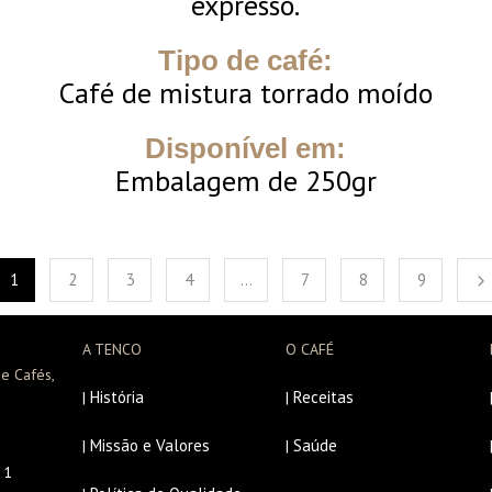
expresso.
Tipo de café:
Café de mistura torrado moído
Disponível em:
Embalagem de 250gr
1
2
3
4
…
7
8
9
A TENCO
O CAFÉ
e Cafés,
História
Receitas
|
|
Missão e Valores
Saúde
|
|
r 1