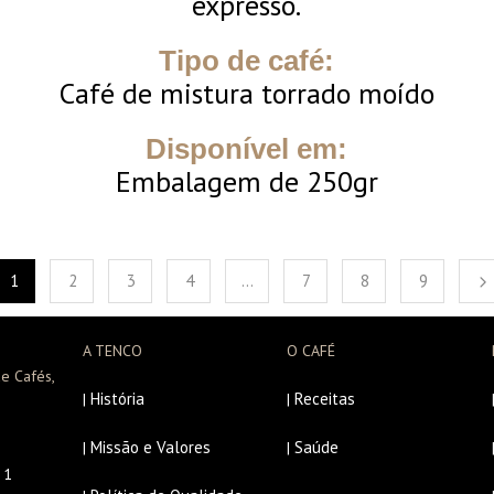
expresso.
Tipo de café:
Café de mistura torrado moído
Disponível em:
Embalagem de 250gr
1
2
3
4
…
7
8
9
A TENCO
O CAFÉ
e Cafés,
História
Receitas
|
|
Missão e Valores
Saúde
|
|
r 1