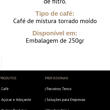
de filtro.
Tipo de café:
Café de mistura torrado moído
Disponível em:
Embalagem de 250gr
PRODUTOS
PROFISSIONAIS
Café
Parceiros Tenco
|
|
Açúcar e Adoçante
Soluções para Empresas
|
|