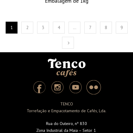
Embalagem de 1kg
1
2
3
4
…
7
8
9
TENCO
Torrefação e Empacotamento de Cafés, Lda.
Rua do Outeiro, nº 830
Zona Industrial da Maia – Setor 1