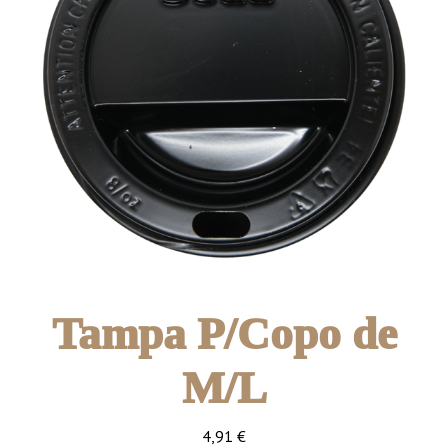
Tampa P/Copo de
M/L
4,91
€