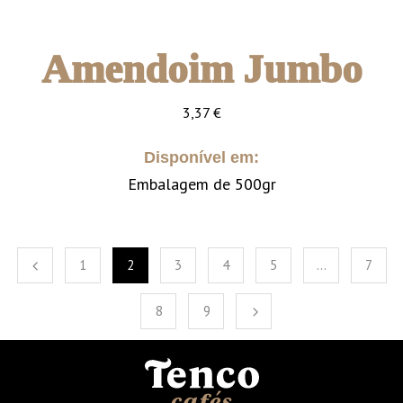
Amendoim Jumbo
3,37
€
Disponível em:
Embalagem de 500gr
1
2
3
4
5
…
7
8
9