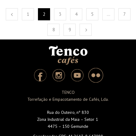
1
2
3
4
5
…
7
8
9
TENCO
Torrefação e Empacotamento de Cafés, Lda.
Rua do Outeiro, nº 830
Zona Industrial da Maia – Setor 1
4475 – 150 Gemunde