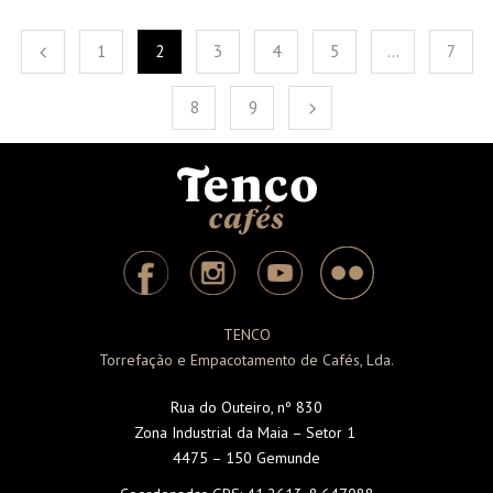
1
2
3
4
5
…
7
8
9
TENCO
Torrefação e Empacotamento de Cafés, Lda.
Rua do Outeiro, nº 830
Zona Industrial da Maia – Setor 1
4475 – 150 Gemunde