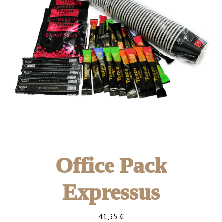
Office Pack
Expressus
41,35
€