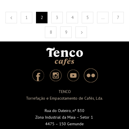
1
2
3
4
5
…
7
8
9
TENCO
Torrefação e Empacotamento de Cafés, Lda.
Rua do Outeiro, nº 830
Zona Industrial da Maia – Setor 1
4475 – 150 Gemunde