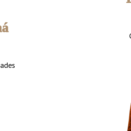
há
ades