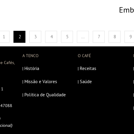
Emb
1
2
3
4
5
…
7
8
9
A TENCO
O CAFÉ
e Cafés,
História
Receitas
|
|
Missão e Valores
Saúde
|
|
r 1
Política de Qualidade
|
647088
0
cional)