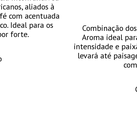
canos, aliados à
afé com acentuada
. Ideal para os
Combinação dos 
or forte.
Aroma ideal pa
intensidade e paix
levará até paisag
o
com