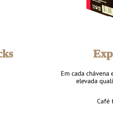
cks
Exp
Em cada chávena e
elevada quali
Café 