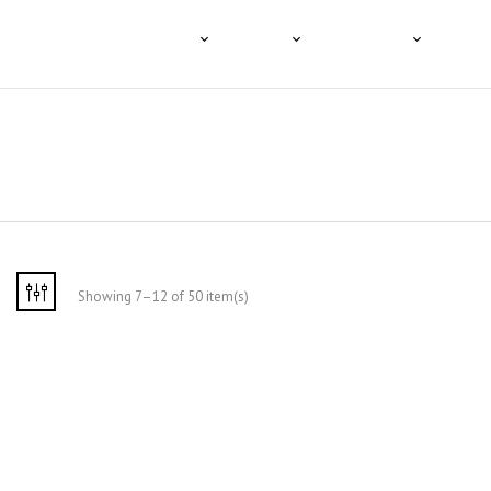
HOME
A TENCO
O CAFÉ
PRODUTOS
PROFI
Showing 7–12 of 50 item(s)