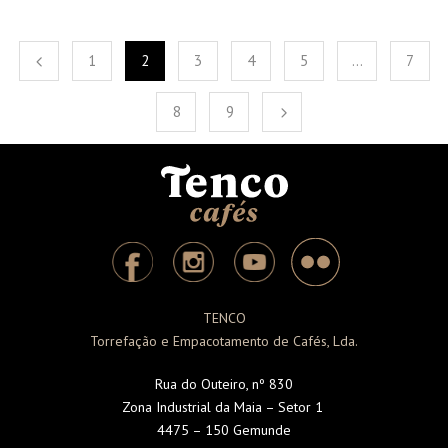
1
2
3
4
5
…
7
8
9
TENCO
Torrefação e Empacotamento de Cafés, Lda.
Rua do Outeiro, nº 830
Zona Industrial da Maia – Setor 1
4475 – 150 Gemunde