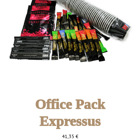
Office Pack
Expressus
41,35
€