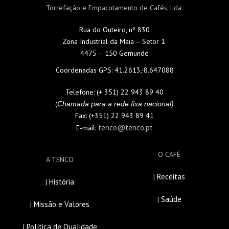
Torrefação e Empacotamento de Cafés, Lda.
Rua do Outeiro, nº 830
Zona Industrial da Maia – Setor 1
4475 – 150 Gemunde
Coordenadas GPS:
41.2613,-8.647088
Telefone:
(+ 351) 22 943 89 40
(
Chamada para a rede fixa nacional)
Fax:
(+351) 22 943 89 41
tenco@tenco.pt
E-mail:
O CAFÉ
A TENCO
Receitas
|
História
|
Saúde
|
Missão e Valores
|
Política de Qualidade
|