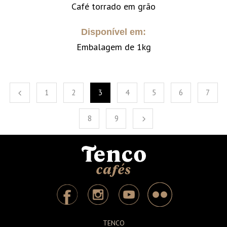
Café torrado em grão
Disponível em:
Embalagem de 1kg
1
2
3
4
5
6
7
8
9
TENCO