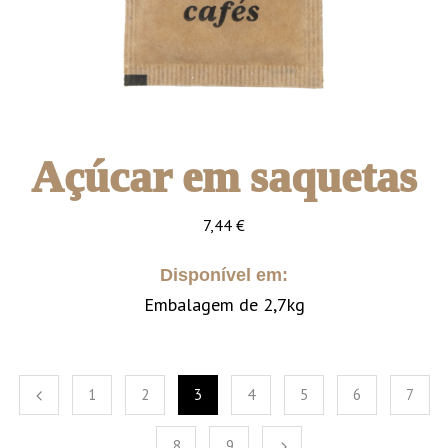
Açúcar em saquetas
7,44
€
Disponível em:
Embalagem de 2,7kg
1
2
3
4
5
6
7
8
9