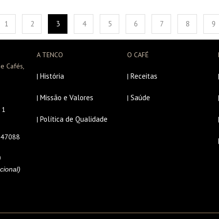
1
2
3
4
5
6
7
8
9
A TENCO
O CAFÉ
e Cafés,
História
Receitas
|
|
Missão e Valores
Saúde
|
|
r 1
Política de Qualidade
|
647088
0
cional)