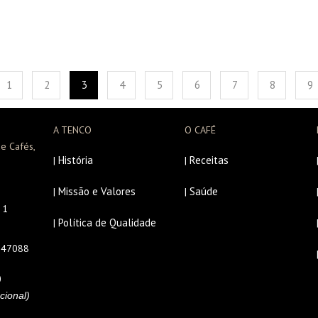
1
2
3
4
5
6
7
8
9
A TENCO
O CAFÉ
e Cafés,
História
Receitas
|
|
Missão e Valores
Saúde
|
|
r 1
Política de Qualidade
|
647088
0
cional)