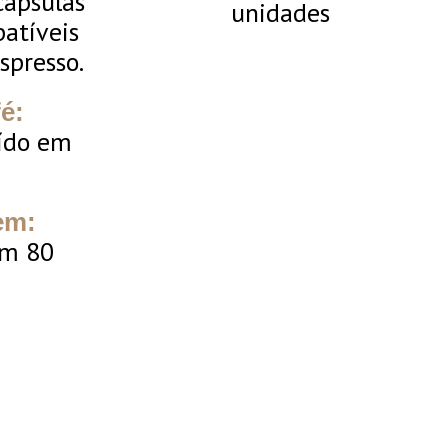
cápsulas
unidades
atíveis
presso.
é:
ído em
em:
m 80