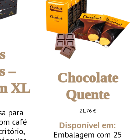
s
s –
Chocolate
m XL
Quente
sa para
21,76
€
bom café
Disponível em:
ritório,
Embalagem com 25