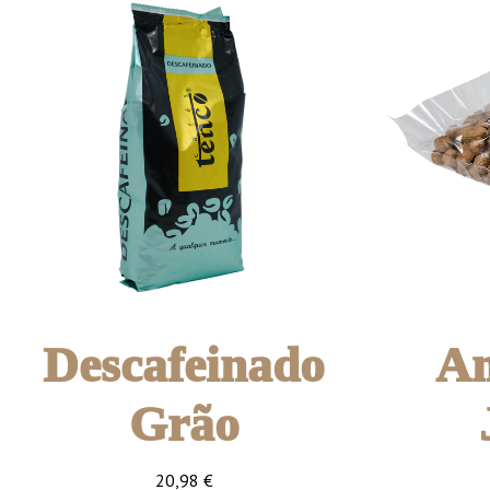
Descafeinado
A
Grão
20,98
€