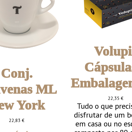
Volupi
Cápsula
Conj.
Embalage
venas ML
22,35
€
ew York
Tudo o que preci
disfrutar de um 
22,83
€
em casa ou no esc