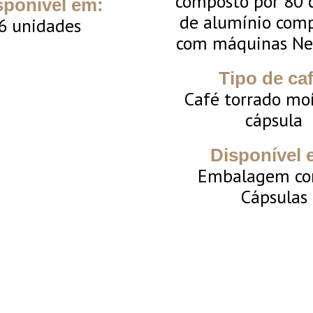
composto por 80 
sponível em:
de alumínio comp
6 unidades
com máquinas Nes
Tipo de caf
Café torrado mo
cápsula
Disponível 
Embalagem co
Cápsulas