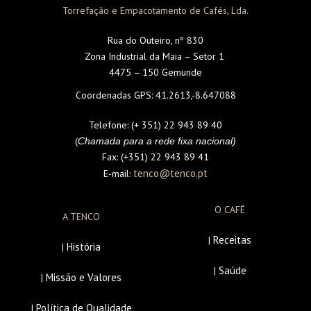
Torrefação e Empacotamento de Cafés, Lda.
Rua do Outeiro, nº 830
Zona Industrial da Maia – Setor 1
4475 – 150 Gemunde
Coordenadas GPS:
41.2613,-8.647088
Telefone:
(+ 351) 22 943 89 40
(
Chamada para a rede fixa nacional)
Fax:
(+351) 22 943 89 41
tenco@tenco.pt
E-mail:
O CAFÉ
A TENCO
Receitas
|
História
|
Saúde
|
Missão e Valores
|
Política de Qualidade
|