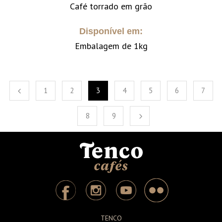
Café torrado em grão
Disponível em:
Embalagem de 1kg
1
2
3
4
5
6
7
8
9
TENCO