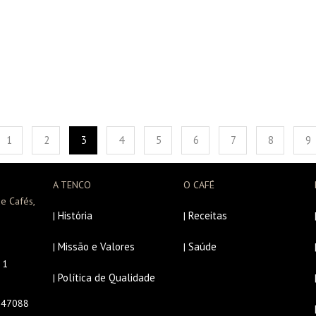
1
2
3
4
5
6
7
8
9
A TENCO
O CAFÉ
e Cafés,
História
Receitas
|
|
Missão e Valores
Saúde
|
|
r 1
Política de Qualidade
|
647088