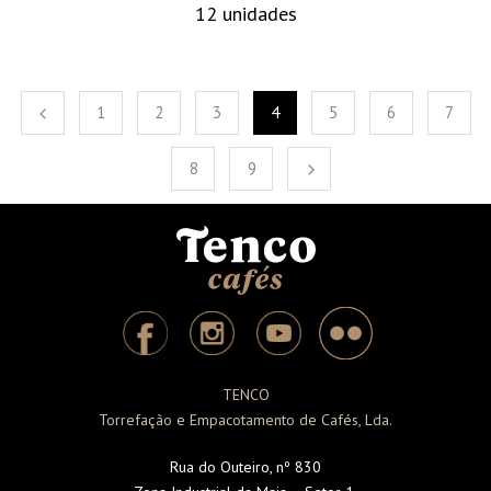
12 unidades
1
2
3
4
5
6
7
8
9
TENCO
Torrefação e Empacotamento de Cafés, Lda.
Rua do Outeiro, nº 830