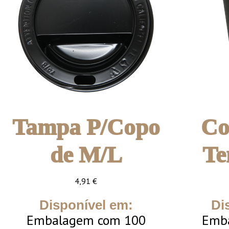
Tampa P/Copo
Co
de M/L
Te
4,91
€
Disponível em:
Di
Embalagem com 100
Emb