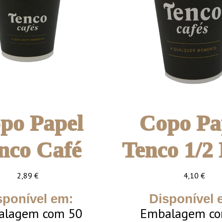
po Papel
Copo Pa
nco Café
Tenco 1/2 
2,89
€
4,10
€
sponível em:
Disponível 
alagem com 50
Embalagem co