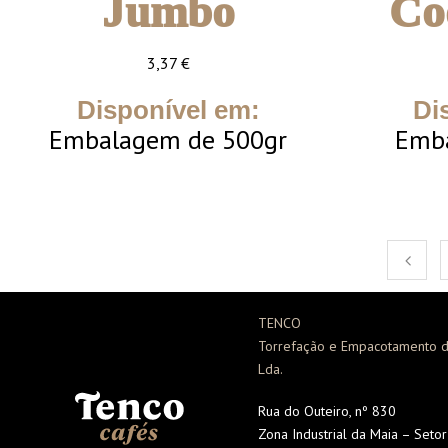
Jumbo
Co
3,37
€
Disponível em:
Di
Embalagem de 500gr
Emb
TENCO
Torrefação e Empacotamento d
Lda.
Rua do Outeiro, nº 830
Zona Industrial da Maia – Seto