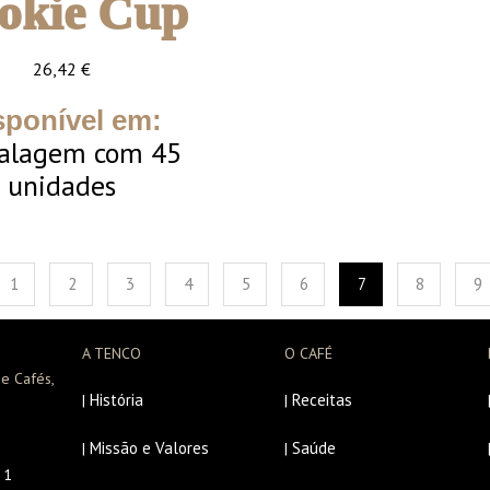
okie Cup
26,42
€
sponível em:
alagem com 45
unidades
1
2
3
4
5
6
7
8
9
A TENCO
O CAFÉ
e Cafés,
História
Receitas
|
|
Missão e Valores
Saúde
|
|
r 1