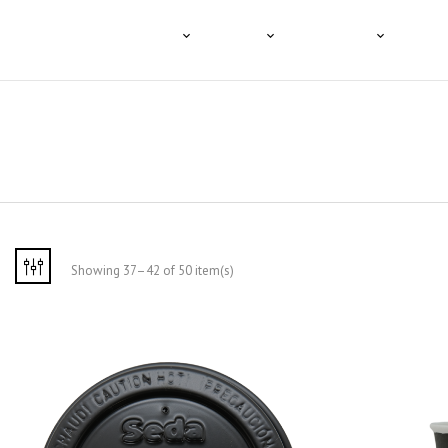
HOME
A TENCO
O CAFÉ
PRODUTOS
PROFI
Showing 37–42 of 50 item(s)