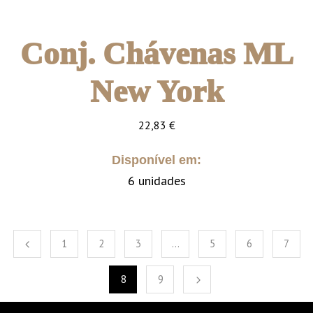
Conj. Chávenas ML
New York
22,83
€
Disponível em:
6 unidades
1
2
3
…
5
6
7
8
9