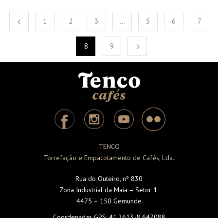
1
2
3
…
5
6
7
8
9
TENCO
Torrefação e Empacotamento de Cafés, Lda.
Rua do Outeiro, nº 830
Zona Industrial da Maia – Setor 1
4475 – 150 Gemunde
Coordenadas GPS:
41.2613,-8.647088