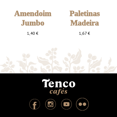
Amendoim
Paletinas
Jumbo
Madeira
1,40
€
1,67
€
Embalagem de 200gr
100 unidades