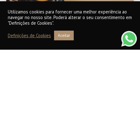
Utilizamos cookies para fornecer uma melhor experiência ao
navegar no nosso site. Poderá alterar o seu consentimento em
3 benefícios de beber café pela
"Definições de Cookies".
manhã
Definições de Cookies
Aceitar
Ler notícia completa >>
Dezembro 7, 2022