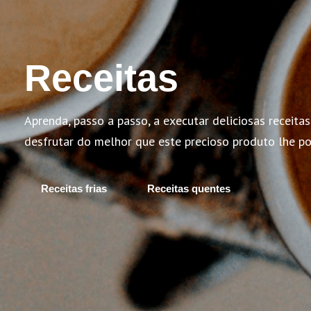
Receitas
Aprenda, passo a passo, a executar deliciosas receit
desfrutar do melhor que este precioso produto lhe po
Receitas frias
Receitas quentes