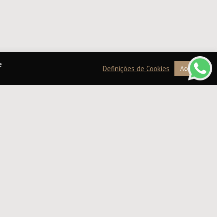
e
Definições de Cookies
Aceitar
ossas sugestões
ceitas frias
alor abrasador, nada sabe melhor que uma
a. Conheça as nossas sugestões:
 a frio (Cold brew coffee)