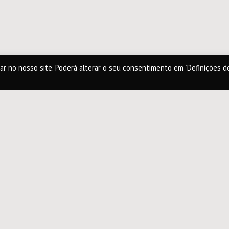
ar no nosso site. Poderá alterar o seu consentimento em "Definições d
As n
de re
Num dia de c
bebida gelad
Café passado