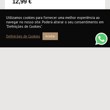
12,99
€
Utilizamos cookies para fornecer uma melhor experiência ao
ADICIONAR AO CARRINHO
navegar no nosso site. Poderá alterar o seu consentimento em
"Definições de Cookies".
Definições de Cookies
Aceitar