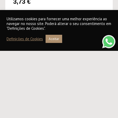
3,73
€
Utilizamos cookies para fornecer uma melhor experiência ao
ADICIONAR AO CARRINHO
navegar no nosso site. Poderá alterar o seu consentimento em
"Definições de Cookies".
Definições de Cookies
Aceitar