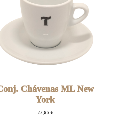
Conj. Chávenas ML New
York
22,83
€
6 unidades