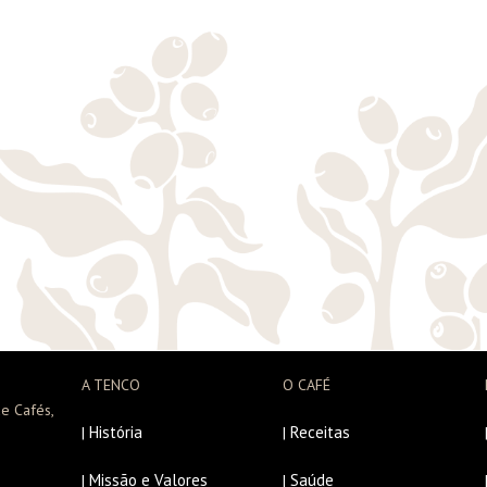
A TENCO
O CAFÉ
e Cafés,
História
Receitas
|
|
Missão e Valores
Saúde
|
|