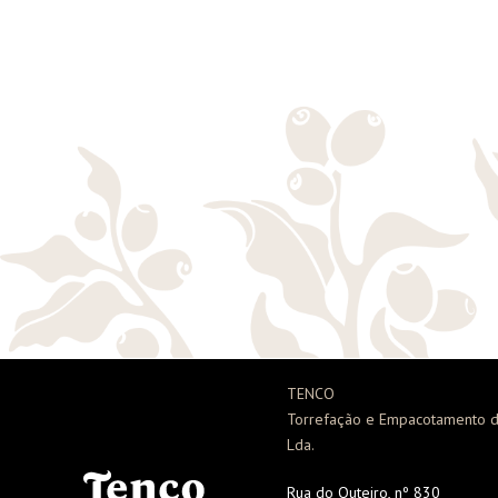
TENCO
Torrefação e Empacotamento d
Lda.
Rua do Outeiro, nº 830