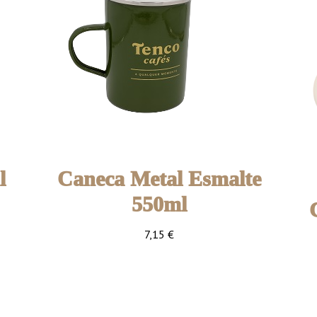
l
Caneca Metal Esmalte
550ml
7,15
€
1 unidade