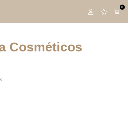
0
ra Cosméticos
s