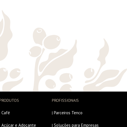
PRODUTOS
PROFISSIONAIS
Café
Parceiros Tenco
|
|
Açúcar e Adoçante
Soluções para Empresas
|
|