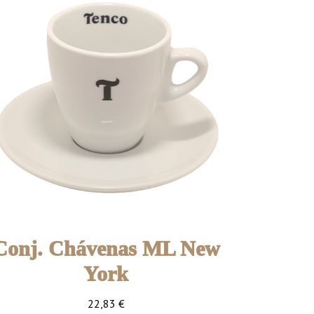
Conj. Chávenas ML New
York
22,83
€