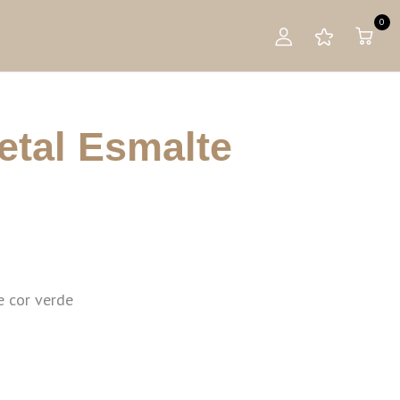
0
tal Esmalte
 cor verde