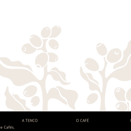
A TENCO
O CAFÉ
e Cafés,