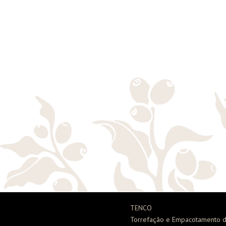
TENCO
Torrefação e Empacotamento d