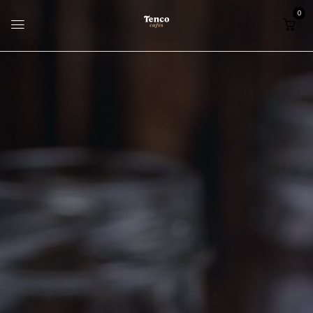
0
Home
Receita
Cappuccino
Cappuccino