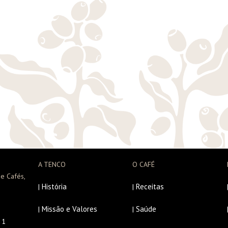
A TENCO
O CAFÉ
e Cafés,
História
Receitas
|
|
Missão e Valores
Saúde
|
|
r 1