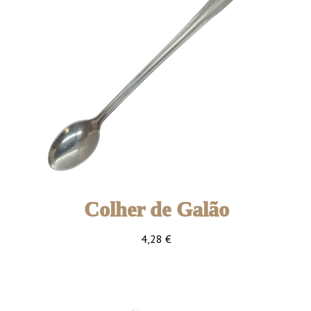
Colher de Galão
4,28
€
es
Embalagem com 12 unidades