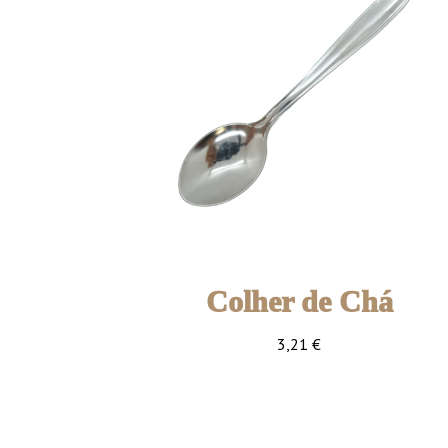
Colher de Chá
3,21
€
Embalagem com 12 unidad