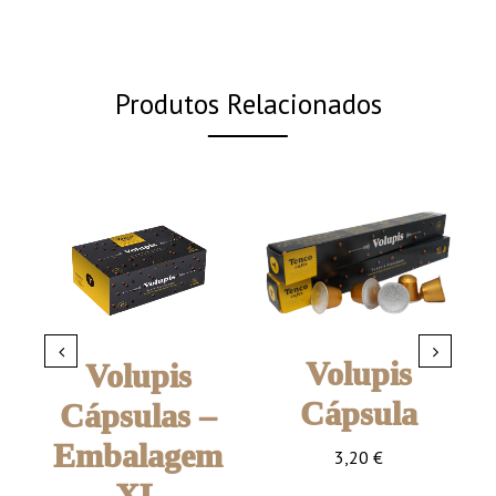
Produtos Relacionados
Volupis
Volupis
Cápsula
Cápsulas –
Embalagem
3,20
€
XL
Café torrado moído