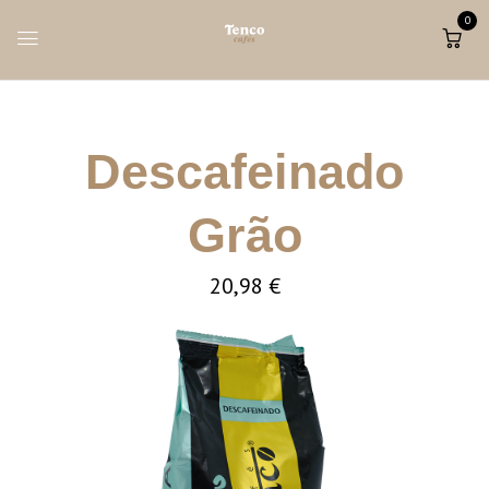
0
Descafeinado
Grão
20,98
€