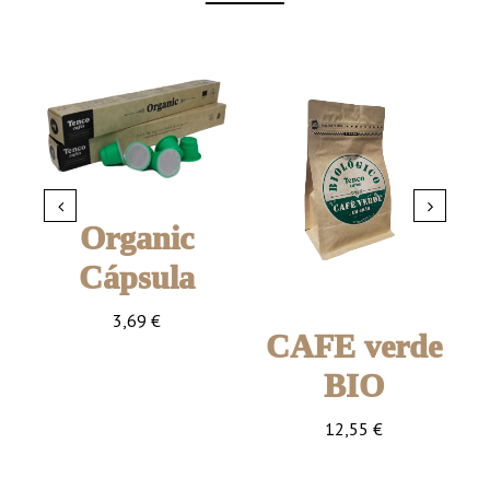
Organic
Cápsula
3,69
€
CAFE verde
Café Biológico
BIO
torrado moído em
o
cápsula
12,55
€
Embalagem com 10
Café verde em grão
0
Cápsulas