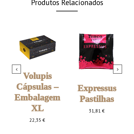
Produtos Relacionados
Volupis
Cápsulas –
Expressus
Embalagem
Pastilhas
XL
ão
C
31,81
€
Café torrado moído
22,35
€
em pastilha
Café torrado moído