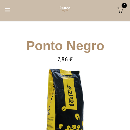
0
Ponto Negro
7,86
€