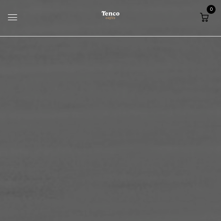
0
Home
Principal
Quantos cafés deve tomar por dia para viver mais?