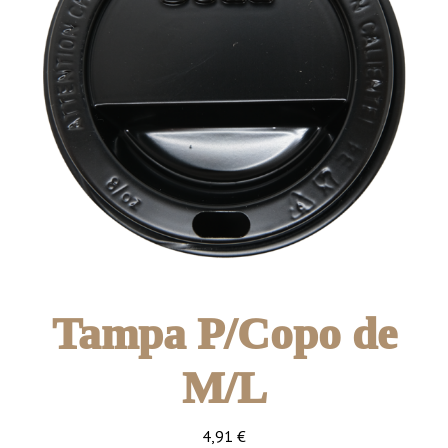
Tampa P/Copo de
M/L
4,91
€