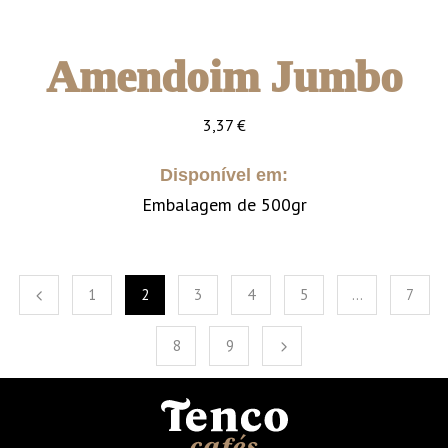
Amendoim Jumbo
3,37
€
Disponível em:
Embalagem de 500gr
1
2
3
4
5
…
7
8
9