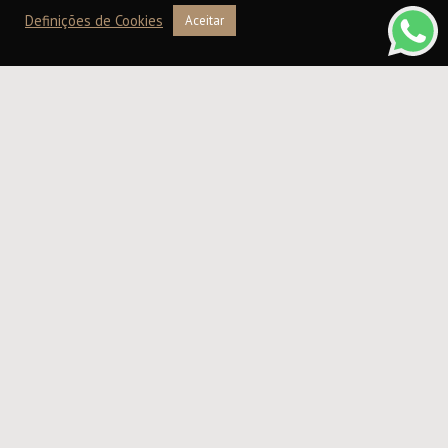
Definições de Cookies
Aceitar
Buono
Disponível em:
Embalagem de 1kg
47,99
€
ADICIONAR AO CARRINHO