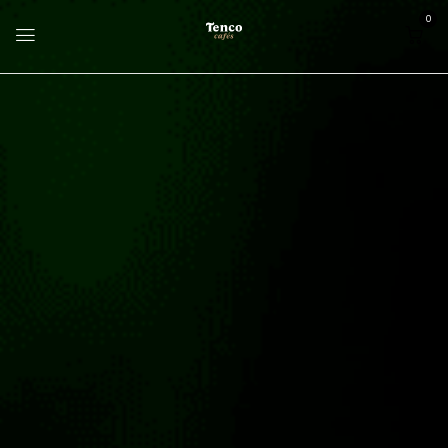
0
Home
Outros produtos