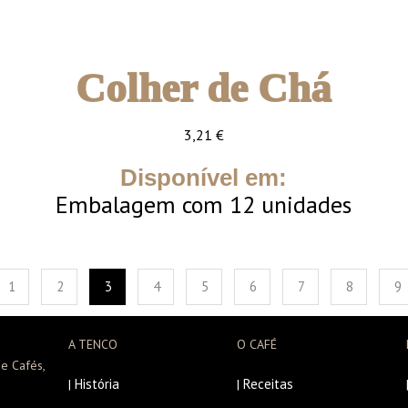
Colher de Chá
3,21
€
Disponível em:
Embalagem com 12 unidades
1
2
3
4
5
6
7
8
9
A TENCO
O CAFÉ
e Cafés,
História
Receitas
|
|