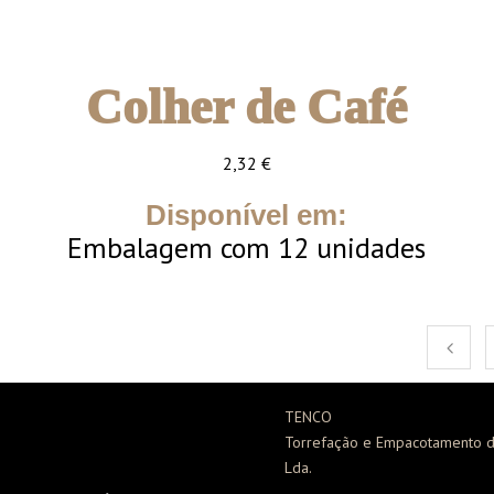
Colher de Café
2,32
€
Disponível em:
Embalagem com 12 unidades
TENCO
Torrefação e Empacotamento d
Lda.