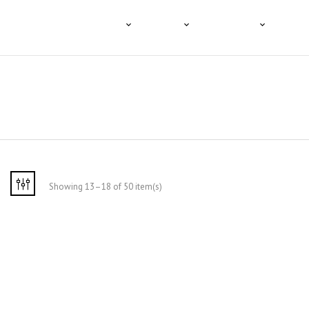
HOME
A TENCO
O CAFÉ
PRODUTOS
PROFI
Showing 13–18 of 50 item(s)