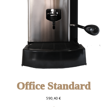
Office Standard
590,40
€