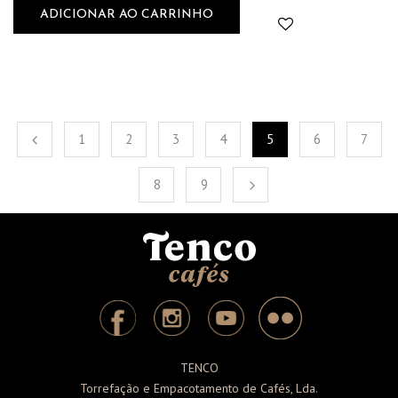
ADICIONAR AO CARRINHO
1
2
3
4
5
6
7
8
9
TENCO
Torrefação e Empacotamento de Cafés, Lda.