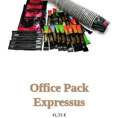
Office Pack
Expressus
41,35
€