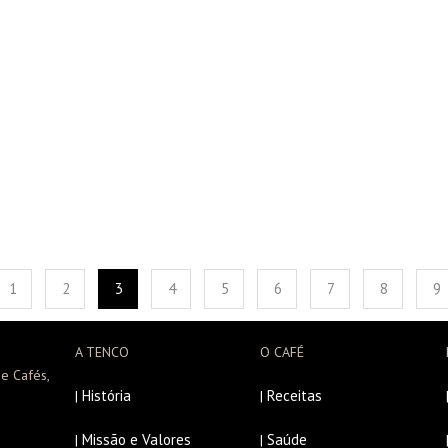
1
2
3
4
5
6
7
8
9
A TENCO
O CAFÉ
e Cafés,
História
Receitas
|
|
Missão e Valores
Saúde
|
|