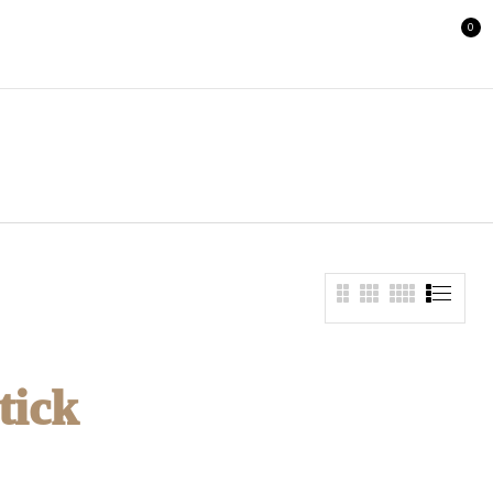
0
tick