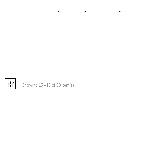
HOME
A TENCO
O CAFÉ
PRODUTOS
PROFI
Showing 13–18 of 50 item(s)