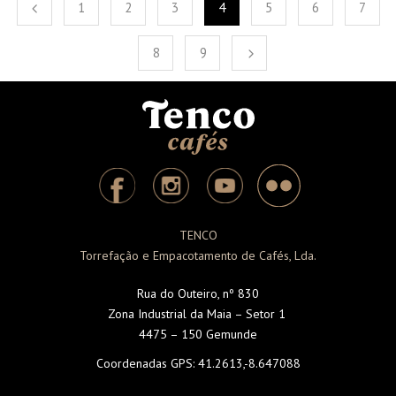
1
2
3
4
5
6
7
8
9
TENCO
Torrefação e Empacotamento de Cafés, Lda.
Rua do Outeiro, nº 830
Zona Industrial da Maia – Setor 1
4475 – 150 Gemunde
Coordenadas GPS:
41.2613,-8.647088