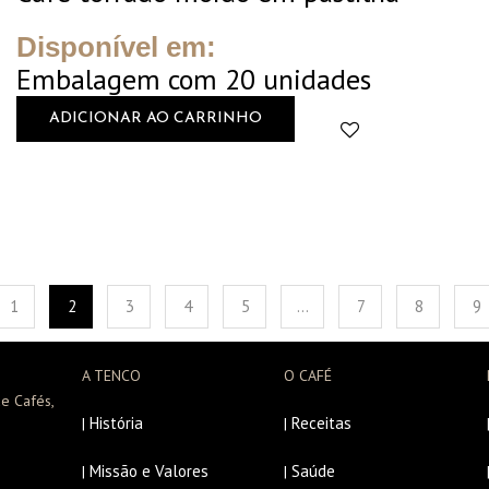
Disponível em:
Embalagem com 20 unidades
ADICIONAR AO CARRINHO
1
2
3
4
5
…
7
8
9
A TENCO
O CAFÉ
e Cafés,
História
Receitas
|
|
Missão e Valores
Saúde
|
|