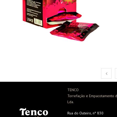
TENCO
Torrefação e Empacotamento d
Lda.
Rua do Outeiro, nº 830